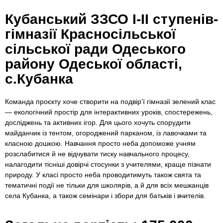
Кубанський ЗЗСО І-ІІ ступенів-
гімназії Красносільської
сільської ради Одеського
району Одеської області,
с.Кубанка
Команда проєкту хоче створити на подвір’ї гімназії зелений клас
— екологічний простір для інтерактивних уроків, спостережень,
досліджень та активних ігор. Для цього хочуть спорудити
майданчик із тентом, огороджений парканом, із лавочками та
класною дошкою. Навчання просто неба допоможе учням
розслабитися й не відчувати тиску навчального процесу,
налагодити тісніші довірчі стосунки з учителями, краще пізнати
природу. У класі просто неба проводитимуть також свята та
тематичні події не тільки для школярів, а й для всіх мешканців
села Кубанка, а також семінари і збори для батьків і вчителів.