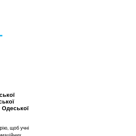
-
ської
ської
у Одеської
ію, щоб учні
рмаційних