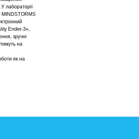
. У лабораторії
EGO MINDSTORMS
лектронний
ity Ender-3»,
ння, зручні
атимуть на
оботи як на