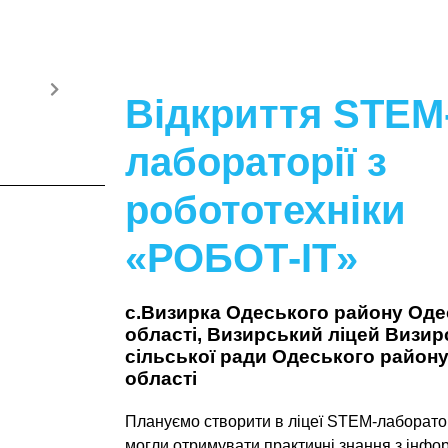
Відкриття STEM
лабораторії з
робототехніки
«РОБОТ-IT»
с.Визирка Одеського району Оде
області, Визирський ліцей Визир
сільської ради Одеського район
області
Плануємо створити в ліцеї STEM-лаборатор
могли отримувати практичні знання з інфо