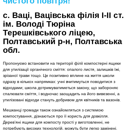
чистого повітря!
с. Ваці, Вацівська філія І-ІІ ст.
ім. Володі Тюріна
Терешківського ліцею,
Полтавський р-н, Полтавська
обл.
Пропонуємо встановити на території філії компостерні ящики
для утилізації органічного сміття: опалого листя, залишків їжі,
зрізаної трави тощо. Це позитивно вплине на життя школи
одразу в кількох напрямках: учні вчитимуться поводитися з
відходами; школа дотримуватиметься закону, що забороняє
спалювати сміття, і водночас заощадить на його вивезенні, а
утилізовані відходи стануть добривом для квітників та вазонів.
Мешканці громади також ознайомляться з системою
компостування, дізнаються про її користь для довкілля.
Дерев’яні ящики для компосту прості у виготовленні, не
потребують високих технологій, можуть бути легко замінені.